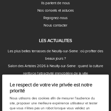
Ils parlent de nous
Nos conseils et astuces
Rejoignez-nous
Nous contacter
LES ACTUALITES
Les plus belles terrasses de Neuilly-sur-Seine : où profiter des
beaux jours ?
Salon des Artistes 2026 à Neuilly-sur-Seine : quand la culture
renforce l'attractivité immobilière de la ville
Villa Montmorency : le quartier privé le plus prestigieux de Paris
Le respect de votre vie privée est notre
Porte Dauphine : une transformation qui renforce l'attractivité
priorité
immobilière de l'ouest parisien
Nous utilisons des cookies afin de mesurer l'audience du
Travaux du pont et du tunnel de Neuilly : quel impact sur le marché
site, proposer une meilleure expérience utilisateur et tester
que vous n'êtes pas un robot lorsque vous validez un
immobilier ?