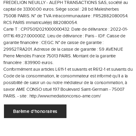
FREDELION NEUILLY - ALEPH TRANSACTIONS SAS, société au
capital de 33300.00 euros.
Siège social : 28 bd Malesherbes
75008 PARIS.
N° de TVA intracommunautaire : FR52882080054.
RCS PARIS immatriculé(e) 882080054.
Carte T : CPI75012021000000432.
Date de délivrance : 2022-01-
01T16:49:27.000000Z.
Lieu de délivrance : Paris - IDF.
Caisse de
garantie financière : CEGC.
N° de caisse de garantie :
29952TRA201.
Adresse de la caisse de garantie : 59 AVENUE
Pierre Mendès France 75013 PARIS.
Montant de la garantie
financière : 839900 euros.
Conformément aux articles L611-1 et suivants et R612-1 et suivants du
Code de la consommation, le consommateur est informé qu’il a la
possibilité de saisir un ou notre médiateur de la consommation, à
savoir AME CONSO situé 197 Boulevard Saint-Germain - 75007
PARIS. - site : http://www.mediationconso-ame.com/
Barème d'honoraires