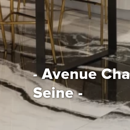
Avenue Charl
-
Seine -