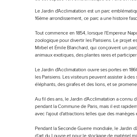
Le Jardin d'Acclimatation est un parc emblématique
16ème arrondissement, ce parc a une histoire fas
Tout commence en 1854, lorsque l'Empereur Napol
zoologique pour divertir les Parisiens. Le projet e
Mirbel et Émile Blanchard, qui conçoivent un parc
animaux exotiques, des plantes rares et participer 
Le Jardin d'Acclimatation ouvre ses portes en 18
les Parisiens. Les visiteurs peuvent assister à de
éléphants, des girafes et des lions, et se promene
Au fil des ans, le Jardin d'Acclimatation a con
pendant la Commune de Paris, mais il est rapideme
avec l'ajout d'attractions telles que des manèges
Pendant la Seconde Guerre mondiale, le Jardin d
d'art du Louvre et pour le stockage de matériel mil