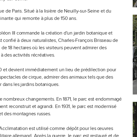
 de Paris. Situé à la lisière de Neuilly-sur-Seine et du
cinante qui remonte à plus de 150 ans.
éon III commande la création d'un jardin botanique et
st confié à deux naturalistes, Charles-François Brisseau de
 de 18 hectares où les visiteurs peuvent admirer des
à des activités récréatives.
60 et devient immédiatement un lieu de prédilection pour
s spectacles de cirque, admirer des animaux tels que des
r dans les jardins botaniques.
nu de nombreux changements. En 1871, le parc est endommagé
nt reconstruit et agrandi. En 1931, le parc est modernisé
 et des montagnes russes.
'Acclimatation est utilisé comme dépôt pour les œuvres
itaire allemand. Après la guerre, le parc est restauré et de