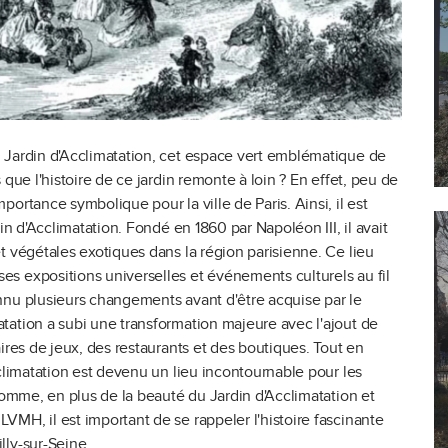
 Jardin d'Acclimatation, cet espace vert emblématique de
que l'histoire de ce jardin remonte à loin ? En effet, peu de
ortance symbolique pour la ville de Paris. Ainsi, il est
in d'Acclimatation. Fondé en 1860 par Napoléon III, il avait
t végétales exotiques dans la région parisienne. Ce lieu
s expositions universelles et événements culturels au fil
nnu plusieurs changements avant d'être acquise par le
tation a subi une transformation majeure avec l'ajout de
ires de jeux, des restaurants et des boutiques. Tout en
cclimatation est devenu un lieu incontournable pour les
 somme, en plus de la beauté du Jardin d'Acclimatation et
MH, il est important de se rappeler l'histoire fascinante
lly-sur-Seine.