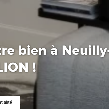
tre bien à Neuill
LION
!
ialité